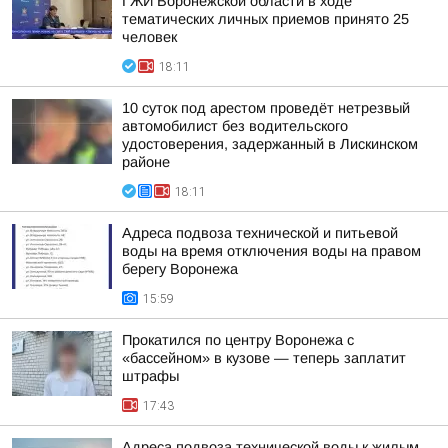
ГЖИ Воронежской области в ходе
тематических личных приемов принято 25
человек
18:11
10 суток под арестом проведёт нетрезвый
автомобилист без водительского
удостоверения, задержанный в Лискинском
районе
18:11
Адреса подвоза технической и питьевой
воды на время отключения воды на правом
берегу Воронежа
15:59
Прокатился по центру Воронежа с
«бассейном» в кузове — теперь заплатит
штрафы
17:43
Адреса подвоза технической воды к жилым