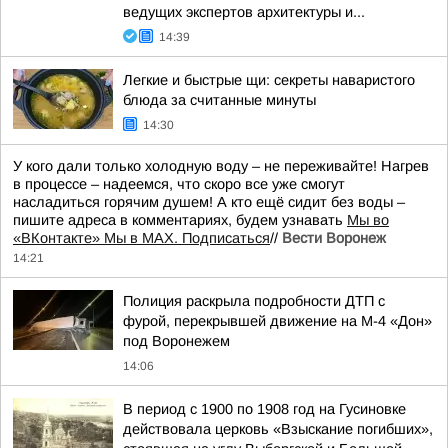
ведущих экспертов архитектуры и...
14:39
Легкие и быстрые щи: секреты наваристого
блюда за считанные минуты
14:30
У кого дали только холодную воду – не переживайте! Нагрев
в процессе – надеемся, что скоро все уже смогут
насладиться горячим душем! А кто ещё сидит без воды –
пишите адреса в комментариях, будем узнавать
Мы во
«ВКонтакте» Мы в MAX. Подписаться
//
Вести Воронеж
14:21
Полиция раскрыла подробности ДТП с
фурой, перекрывшей движение на М-4 «Дон»
под Воронежем
14:06
В период с 1900 по 1908 год на Гусиновке
действовала церковь «Взыскание погибших»,