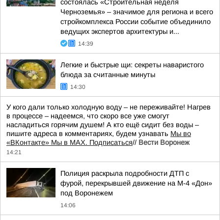
состоялась «Строительная неделя
Черноземья» – значимое для региона и всего
стройкомплекса России событие объединило
ведущих экспертов архитектуры и...
14:39
Легкие и быстрые щи: секреты наваристого
блюда за считанные минуты
14:30
У кого дали только холодную воду – не переживайте! Нагрев
в процессе – надеемся, что скоро все уже смогут
насладиться горячим душем! А кто ещё сидит без воды –
пишите адреса в комментариях, будем узнавать
Мы во
«ВКонтакте» Мы в MAX. Подписаться
//
Вести Воронеж
14:21
Полиция раскрыла подробности ДТП с
фурой, перекрывшей движение на М-4 «Дон»
под Воронежем
14:06