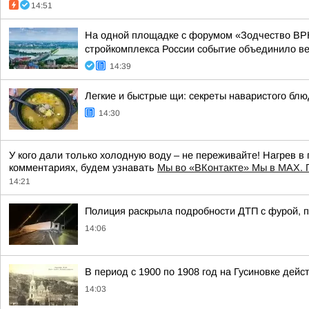
14:51
На одной площадке с форумом «Зодчество ВРН
стройкомплекса России событие объединило вед
14:39
Легкие и быстрые щи: секреты наваристого бл
14:30
У кого дали только холодную воду – не переживайте! Нагрев в 
комментариях, будем узнавать
Мы во «ВКонтакте» Мы в MAX. 
14:21
Полиция раскрыла подробности ДТП с фурой, 
14:06
В период с 1900 по 1908 год на Гусиновке дей
14:03