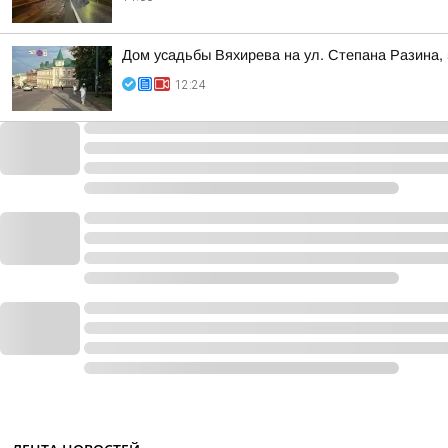
Дом усадьбы Вяхирева на ул. Степана Разина,
12:24