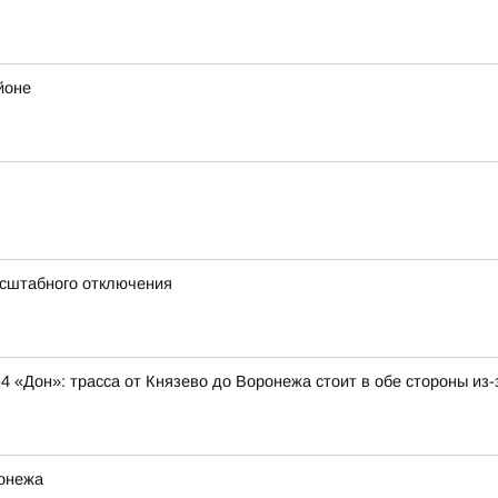
йоне
асштабного отключения
4 «Дон»: трасса от Князево до Воронежа стоит в обе стороны и
ронежа