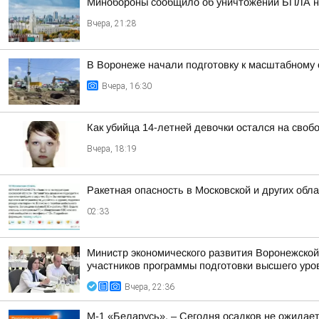
Минобороны сообщило об уничтожении БПЛА н
Вчера, 21:28
В Воронеже начали подготовку к масштабному
Вчера, 16:30
Как убийца 14-летней девочки остался на своб
Вчера, 18:19
Ракетная опасность в Московской и других обл
02:33
Министр экономического развития Воронежской
участников программы подготовки высшего уров
Вчера, 22:36
М-1 «Беларусь». – Сегодня осадков не ожидае