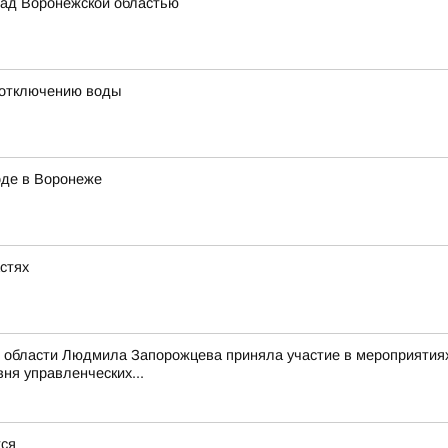
ад Воронежской областью
 отключению воды
оде в Воронеже
астях
 области Людмила Запорожцева приняла участие в мероприятиях
ня управленческих...
тся