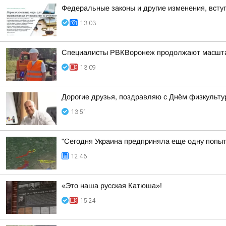
Федеральные законы и другие изменения, вступ
13:03
Специалисты РВКВоронеж продолжают масшта
13:09
Дорогие друзья, поздравляю с Днём физкульту
13:51
"Сегодня Украина предприняла еще одну попытк
12:46
«Это наша русская Катюша»!
15:24