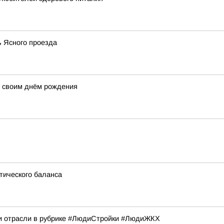
ь Ясного проезда
д своим днём рождения
тического баланса
и отрасли в рубрике #ЛюдиСтройки #ЛюдиЖКХ