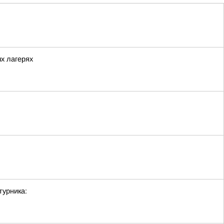
ых лагерях
турника: