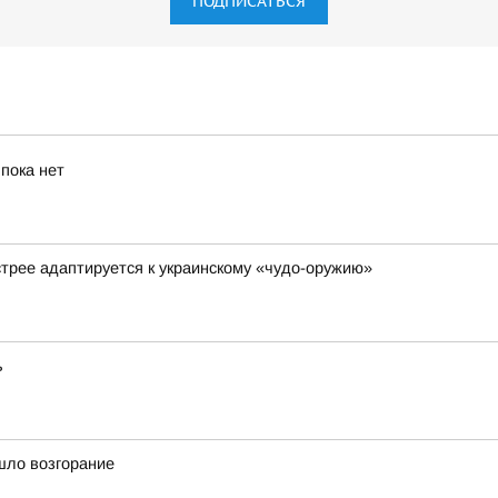
ПОДПИСАТЬСЯ
пока нет
стрее адаптируется к украинскому «чудо-оружию»
ь
шло возгорание