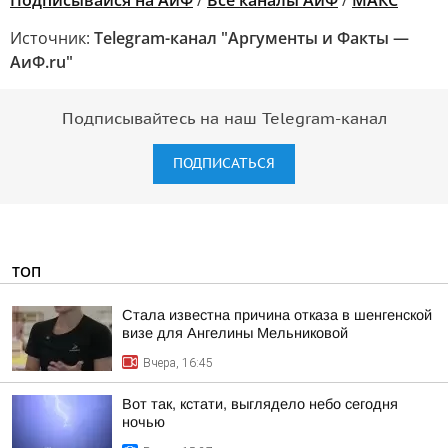
Подписывайся на АиФ
/
Все каналы АиФ
/
MAКС
Источник:
Telegram-канал "Аргументы и Факты —
АиФ.ru"
Подписывайтесь на наш Telegram-канал
ПОДПИСАТЬСЯ
ТОП
Стала известна причина отказа в шенгенской
визе для Ангелины Мельниковой
Вчера, 16:45
Вот так, кстати, выглядело небо сегодня
ночью