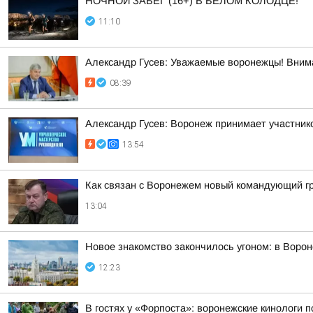
НОЧНОЙ ЗАБЕГ (16+) В БЕЛОМ КОЛОДЦЕ!
11:10
Александр Гусев: Уважаемые воронежцы! Внима
08:39
Александр Гусев: Воронеж принимает участни
13:54
Как связан с Воронежем новый командующий г
13:04
Новое знакомство закончилось угоном: в Воро
12:23
В гостях у «Форпоста»: воронежские кинологи 