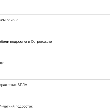
ском районе
бели подростка в Острогожске
РФ:
 вражеских БПЛА
4-летний подросток