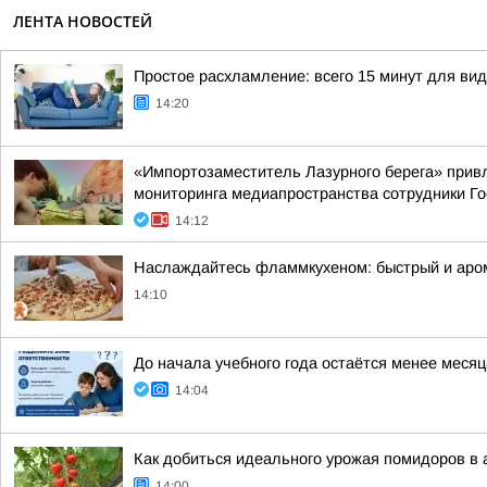
ЛЕНТА НОВОСТЕЙ
Простое расхламление: всего 15 минут для ви
14:20
«Импортозаместитель Лазурного берега» привл
мониторинга медиапространства сотрудники Гос
14:12
Наслаждайтесь фламмкухеном: быстрый и аро
14:10
До начала учебного года остаётся менее меся
14:04
Как добиться идеального урожая помидоров в а
14:00