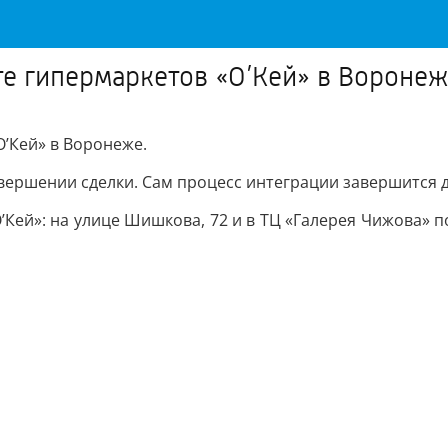
те гипермаркетов «О’Кей» в Вороне
О’Кей» в Воронеже.
ершении сделки. Сам процесс интеграции завершится д
Кей»: на улице Шишкова, 72 и в ТЦ «Галерея Чижова» по