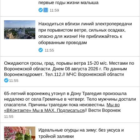
первые годы жизни малыша
11:59
Находиться вблизи линий электропередачи
при порывистом ветре, сильных осадках,
опасно для жизни! Не приближайтесь к
оборванным проводам
11:55
Ожидаются грозы, град, порывы ветра 15-20 м/с. Местами по
Воронежской области. Днем 08 августа 2026 г. По данным
Воронежгидромет. Тел.112.//
МЧС Воронежской области
11:55
65-летний воронежец утонул в Дону Трагедия произошла
недалеко от села Гремячье в четверг. Тело мужчины достали
спасатели. Причины трагедии пока неизвестны.
Мы во
«ВКонтакте» Мы в MAX. Подписаться
//
Вести Воронеж
11:55
Идеальные огурцы на зиму: без уксуса и
тройной заливки