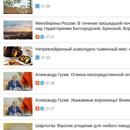
07:00
Минобороны России: В течение прошедшей ноч
над территориями Белгородской, Брянской, Вор
07:22
Непревзойденный шоколадно-тыквенный кекс: 
07:30
Александр Гусев: Отмена непосредственной оп
07:06
Александр Гусев: Уважаемые воронежцы! Внима
01:57
Шарлотка: Вкусное угощение для любого повод