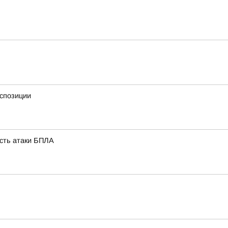
кспозиции
ость атаки БПЛА