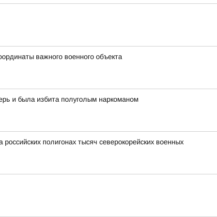
оординаты важного военного объекта
ерь и была избита полуголым наркоманом
а российских полигонах тысяч северокорейских военных