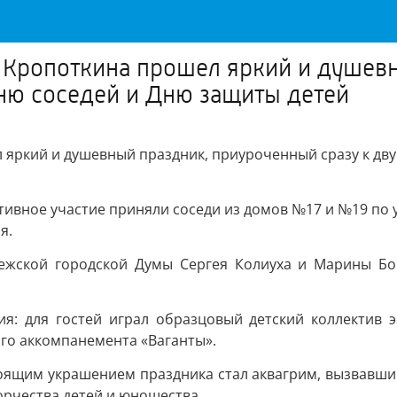
 Кропоткина прошел яркий и душев
ню соседей и Дню защиты детей
л яркий и душевный праздник, приуроченный сразу к дв
тивное участие приняли соседи из домов №17 и №19 по 
я.
ежской городской Думы Сергея Колиуха и Марины Б
я: для гостей играл образцовый детский коллектив эс
го аккомпанемента «Ваганты».
оящим украшением праздника стал аквагрим, вызвавши
орчества детей и юношества.