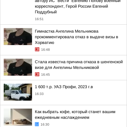
автору ИС "Вести" Евгению Попову военный
корреспондент, Герой России Евгений
Поддубный
16:51
Гимнастка Ангелина Мельникова
прокомментировала отказ в выдаче визы в
Хорватию
16:48
Стала известна причина отказа в шенгенской
визе для Ангелины Мельниковой
16:45
1 600 т.р. УАЗ Профи, 2023 г.в
16:33
Как выбрать кофе, который станет вашим
ежедневным наслаждением
16:30