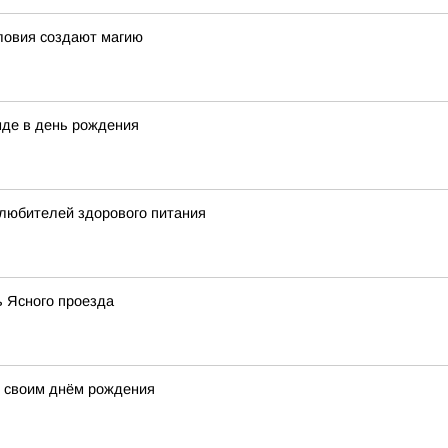
ловия создают магию
нде в день рождения
 любителей здорового питания
ь Ясного проезда
д своим днём рождения