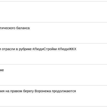
тического баланса
и отрасли в рубрике #ЛюдиСтройки #ЛюдиЖКХ
ике
ния на правом берегу Воронежа продолжаются