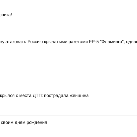
рника!
у атаковать Россию крылатыми ракетами FP-5 "Фламинго", однако
 скрылся с места ДТП: пострадала женщина
 своим днём рождения