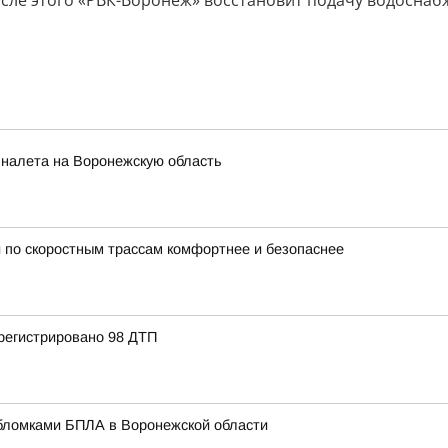
осле этого «РВК-Воронеж» восстановит подачу водоснаб
 налета на Воронежскую область
 по скоростным трассам комфортнее и безопаснее
регистрировано 98 ДТП
бломками БПЛА в Воронежской области