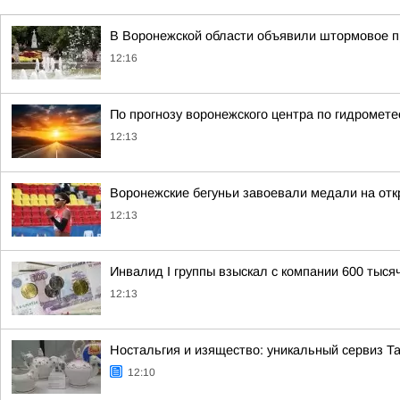
В Воронежской области объявили штормовое 
12:16
По прогнозу воронежского центра по гидромет
12:13
Воронежские бегуньи завоевали медали на отк
12:13
Инвалид I группы взыскал с компании 600 тыся
12:13
Ностальгия и изящество: уникальный сервиз Т
12:10