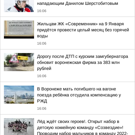
нападающим Данилом Шерстобитовым
16:06
Жильцам ЖК «Современник» на 9 Января
придётся провести целый месяц без горячей
воды
16:06
Дорогу после ДТП с курским замгубернатора
обновит воронежская фирма за 383 млн
рублей
16:06
В Воронеже мать погибшего на вагоне
поезда ребёнка отсудила компенсацию у
РЖД
16:06
Лёд ждёт своих героев!. Открыт набор в
детскую хоккейную команду «Созвездие»!
Проводим набор мальчиков в команду 2022-