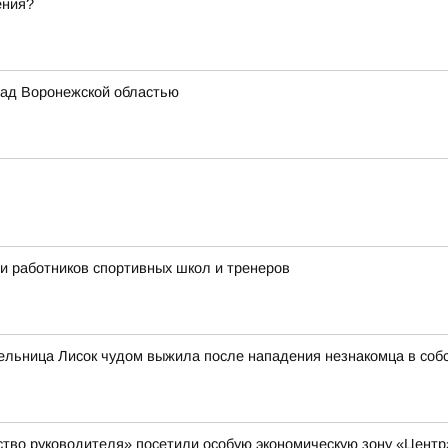
ения?
ад Воронежской областью
ли работников спортивных школ и тренеров
тельница Лисок чудом выжила после нападения незнакомца в соб
ство руководителя» посетили особую экономическую зону «Цент