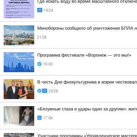
Где искать воду во время масштабного отключ
16:24
Минобороны сообщило об уничтожении БПЛА н
21:28
Программа фестиваля «Воронеж — это мы!»
19:03
В честь Дня физкультурника в мэрии чествова
20:28
«Безумные глаза и удары один за другим»: жи
17:04
Участники программы «Управленческое мастер