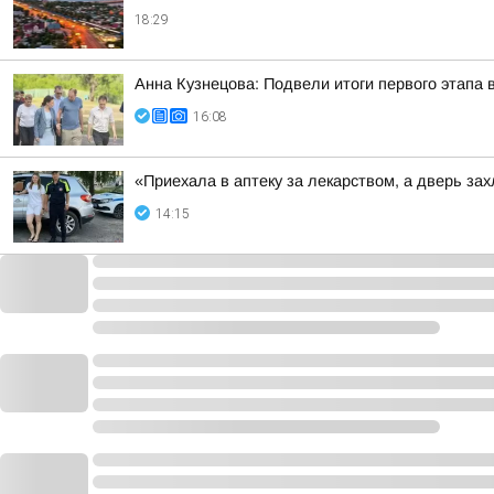
18:29
Анна Кузнецова: Подвели итоги первого этапа 
16:08
«Приехала в аптеку за лекарством, а дверь з
14:15