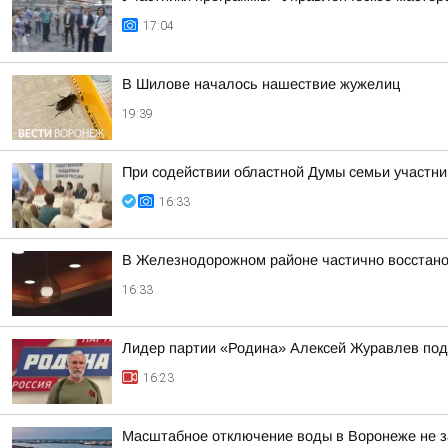
17:04
В Шилове началось нашествие жужелиц
19:39
При содействии областной Думы семьи участн
16:33
В Железнодорожном районе частично восстан
16:33
Лидер партии «Родина» Алексей Журавлев пода
16:23
Масштабное отключение воды в Воронеже не 