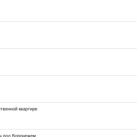
ственной квартире
р» под Воронежем