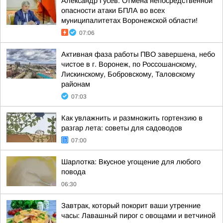
Александр Гусев: Отмена непосредственной
опасности атаки БПЛА во всех
муниципалитетах Воронежской области!
07:06
Активная фаза работы ПВО завершена, небо
чистое в г. Воронеж, по Россошанскому,
Лискинскому, Бобровскому, Таловскому
районам
07:03
Как увлажнить и размножить гортензию в
разгар лета: советы для садоводов
07:00
Шарлотка: Вкусное угощение для любого
повода
06:30
Завтрак, который покорит ваши утренние
часы: Лавашный пирог с овощами и ветчиной