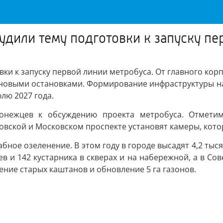
удили тему подготовки к запуску пе
вки к запуску первой линии метробуса. От главного кор
 новыми остановками. Формирование инфраструктуры н
лю 2027 года.
ронежцев к обсуждению проекта метробуса. Отмети
овской и Московском проспекте установят камеры, кото
ое озеленение. В этом году в городе высадят 4,2 тыся
в и 142 кустарника в скверах и на набережной, а в Со
ение старых каштанов и обновление 5 га газонов.