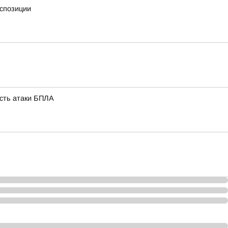
кспозиции
ость атаки БПЛА