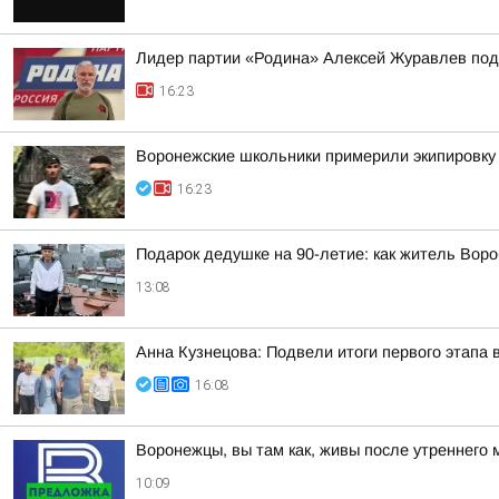
Лидер партии «Родина» Алексей Журавлев пода
16:23
Воронежские школьники примерили экипировку
16:23
Подарок дедушке на 90-летие: как житель Вор
13:08
Анна Кузнецова: Подвели итоги первого этапа 
16:08
Воронежцы, вы там как, живы после утреннего 
10:09