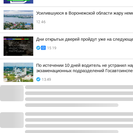
Усилившуюся в Воронежской области жару нем
12:46
Дни открытых дверей пройдут уже на следующ
15:19
По истечении 10 дней водитель не устранил на
экзаменационных подразделений Госавтоинспе
13:49