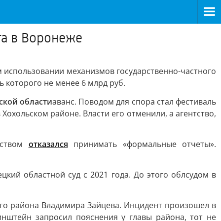
та в Воронеже
м использовании механизмов государственно-частного
 которого не менее 6 млрд руб.
ской области
аванс. Поводом для спора стал фестиваль
Хохольском районе. Власти его отменили, а агентство,
ьством
отказался
принимать «формальные отчеты».
цкий областной суд с 2021 года. До этого облсудом в
ого района Владимира Зайцева. Инцидент произошел в
нштейн запросил пояснения у главы района, тот не