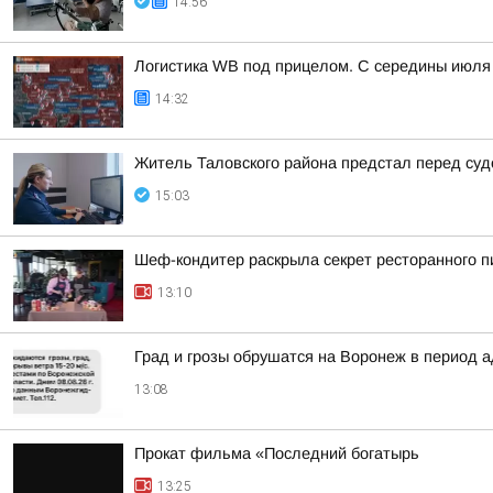
14:56
Логистика WB под прицелом. С середины июля 
14:32
Житель Таловского района предстал перед суд
15:03
Шеф-кондитер раскрыла секрет ресторанного пи
13:10
Град и грозы обрушатся на Воронеж в период а
13:08
Прокат фильма «Последний богатырь
13:25