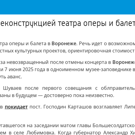
реконструкцией театра оперы и бале
тра оперы и балета в
Воронеже
. Речь идет о возможно
стных культурных проектов, ориентировочная стоимость
. за невозвращенный после отмены концерта в
Воронеж
и 7 июня 2025 года в одноименном музее-заповеднике в 
ть аванс.
р Шуваев после первого совещания с облправител
ованы в будущем — достоверно пока неизвестно.
ов
покидает
пост. Господин Карташов возглавляет Липе
угавшегося на заседании матом главы Большесолдатск
ем в селе Любимовка. Когда губернатор Александр Хи