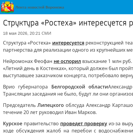
Структура «Ростеха» интересуется 
СМИ
18 мая 2026, 20:21
Структура «Ростеха»
интересуется
реконструкцией теа
партнерства для реализации одного из крупнейших ме
Нейромонах Феофан
не оспорил
взыскание 1 млн руб
«Летний день в Костенках», который должен был пройт
выступавшее заказчиком концерта, потребовало верну
Врио губернатора
Белгородской области
Александ
Трансляции заседания не было, будут ли они организ
Председатель
Липецкого
облсуда Александр Карташ
течение 20 лет руководил Иван Марков.
Курское
правительство
проведет проверку
из-за выр
ходе обсуждения жалоб на перебои с водоснабжени