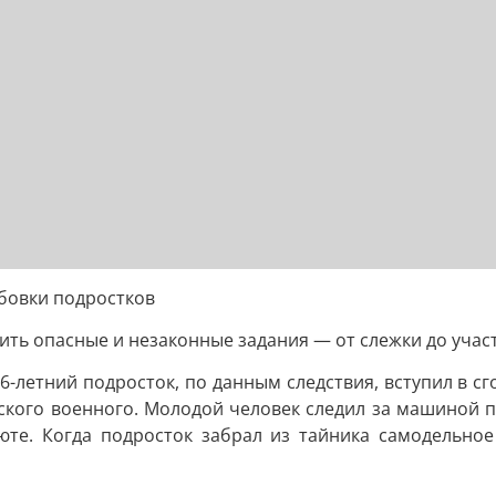
бовки подростков
ить опасные и незаконные задания — от слежки до участ
6-летний подросток, по данным следствия, вступил в сг
ского военного. Молодой человек следил за машиной п
юте. Когда подросток забрал из тайника самодельно