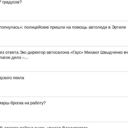
7 градусов?
ахлопнулась»: полицейские пришли на помощь автоледи в Эртиле
 без ответа Экс-директор автосалона «Гаус» Михаил Швыдченко 
агое дело –...
дского пекла
марш-броска на работу?