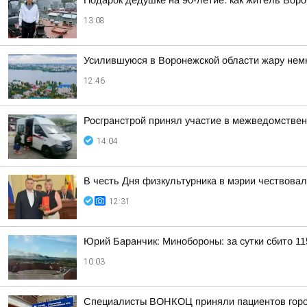
Подарок дедушке на 90-летие: как житель Вор
13:08
Усилившуюся в Воронежской области жару нем
12:46
Росгранстрой принял участие в межведомствен
14:04
В честь Дня физкультурника в мэрии чествова
12:31
Юрий Баранчик: Минобороны: за сутки сбито 1
10:03
Специалисты ВОНКОЦ приняли пациентов город