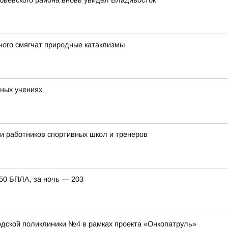
обьевского района вновь увидел Владивосток
ного смягчат природные катаклизмы
ных учениях
ли работников спортивных школ и тренеров
150 БПЛА, за ночь — 203
ской поликлиники №4 в рамках проекта «Онкопатруль»