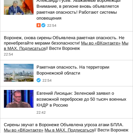
Александр Гусев: Уважаемые воронежцы!
Внимание, в регионе вновь объявляется
ракетная опасность! Работают системы
оповещения
22:54
Воронеж, снова сирены Объявлена ракетная опасность. Не
пренебрегайте мерами безопасности!
Мы во «ВКонтакте»
Мы
в MAX. Подписаться
//
Вести Воронеж
22:54
Ракетная опасность. На территории
Воронежской области
22:54
Евгений Лисицын: Зеленский заявил о
возможной переброске до 50 тысяч военных
КНДР в Россию
22:42
Сирены звучат в Воронеже Объявлена угроза атаки БПЛА.
Мы во «ВКонтакте»
Мы в MAX. Подписаться
//
Вести Воронеж