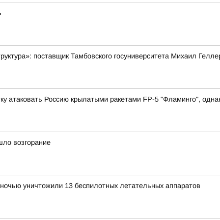
ь
руктура»: поставщик Тамбовского госуниверситета Михаил Гелле
у атаковать Россию крылатыми ракетами FP-5 "Фламинго", однако
шло возгорание
ночью уничтожили 13 беспилотных летательных аппаратов