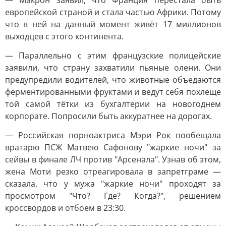
— Макрон заявил, что Франция перестала быть
европейской страной и стала частью Африки. Потому
что в ней на данный момент живёт 17 миллионов
выходцев с этого континента.
— Параллельно с этим французские полицейские
заявили, что страну захватили пьяные олени. Они
предупредили водителей, что животные объедаются
ферментированными фруктами и ведут себя похлеще
той самой тётки из бухгалтерии на новогоднем
корпорате. Попросили быть аккуратнее на дорогах.
— Российская порноактриса Мэри Рок пообещала
вратарю ПСЖ Матвею Сафонову "жаркие ночи" за
сейвы в финале ЛЧ против "Арсенала". Узнав об этом,
жена Моти резко отреагировала в запретграме —
сказала, что у мужа "жаркие ночи" проходят за
просмотром "Что? Где? Когда?", решением
кроссвордов и отбоем в 23:30.