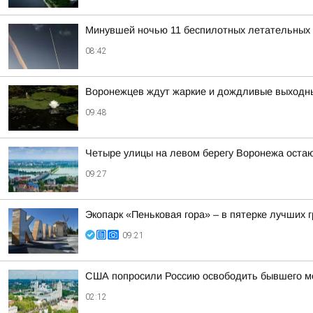
Минувшей ночью 11 беспилотных летательных 
08:42
Воронежцев ждут жаркие и дождливые выходн
09:48
Четыре улицы на левом берегу Воронежа остаю
09:27
Экопарк «Пеньковая гора» – в пятерке лучших 
09:21
США попросили Россию освободить бывшего мор
02:12