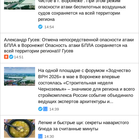
чистое в г. Воронеже . При этом режим
опасности атаки беспилотных воздушных
судов сохраняется на всей территории
региона
14:54
Александр Гусев: Отмена непосредственной опасности атаки
БПЛА в Воронеже! Опасность атаки БПЛА сохраняется на
всей территории региона!//
Гусев
14:51
На одной площадке с форумом «Зодчество
ВРН 2026» в мае в Воронеже впервые
состоялась «Строительная неделя
Черноземья» – значимое для региона и всего
стройкомплекса России событие объединило
ведущих экспертов архитектуры и...
14:39
Легкие и быстрые щи: секреты наваристого
блюда за считанные минуты
14:30