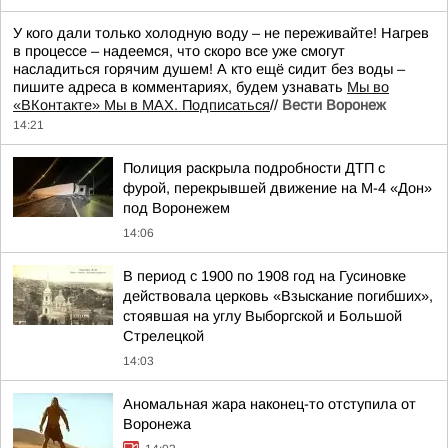
У кого дали только холодную воду – не переживайте! Нагрев
в процессе – надеемся, что скоро все уже смогут
насладиться горячим душем! А кто ещё сидит без воды –
пишите адреса в комментариях, будем узнавать
Мы во
«ВКонтакте» Мы в MAX. Подписаться
//
Вести Воронеж
14:21
Полиция раскрыла подробности ДТП с
фурой, перекрывшей движение на М-4 «Дон»
под Воронежем
14:06
В период с 1900 по 1908 год на Гусиновке
действовала церковь «Взыскание погибших»,
стоявшая на углу Выборгской и Большой
Стрелецкой
14:03
Аномальная жара наконец-то отступила от
Воронежа