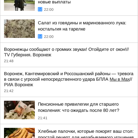
новые выплаты
22:00
Салат из говядины и маринованного лука:
ностальгия на тарелке
22:00
Воронежцы сообщают о громких звуках! Отойдите от окон!//
TV Губерния. Воронеж
21:48
Воронеж, Кантемировский и Россошанский районы — тревога
в связи с угрозой непосредственного удара БПЛА
Мы в Мах
//
РИА Воронеж
21:42
Пенсионные привилегии для старшего
поколения: что ожидать после 80 лет?
21:41
Хлебные палочки, которые покорят ваш стол:
простой рецепт для незабываемого угощения