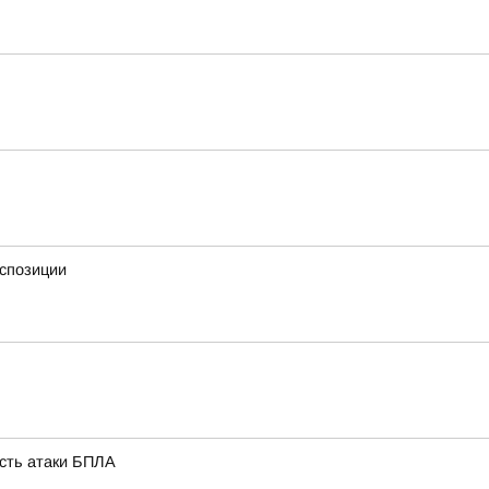
кспозиции
ость атаки БПЛА