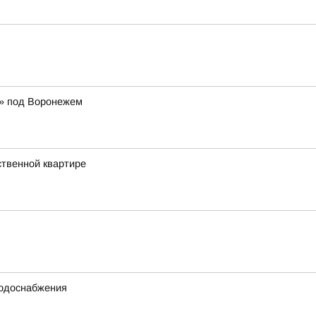
р» под Воронежем
ственной квартире
водоснабжения