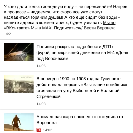
У кого дали только холодную воду – не переживайте! Нагрев
в процессе – надеемся, что скоро все уже смогут
насладиться горячим душем! А кто ещё сидит без воды –
пишите адреса в комментариях, будем узнавать
Мы во
«ВКонтакте» Мы в MAX. Подписаться
//
Вести Воронеж
14:21
Полиция раскрыла подробности ДТП с
фурой, перекрывшей движение на М-4 «Дон»
под Воронежем
14:06
В период с 1900 по 1908 год на Гусиновке
действовала церковь «Взыскание погибших»,
стоявшая на углу Выборгской и Большой
Стрелецкой
14:03
Аномальная жара наконец-то отступила от
Воронежа
14:03