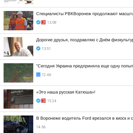
Специалисты РВКВоронеж продолжают масшта
13:09
Дорогие друзья, поздравляю с Днём физкульту
13:51
"Сегодня Украина предприняла еще одну попытк
12:46
«Это наша русская Катюша»!
15:24
В Воронеже водитель Ford врезался в киоск и
14:36