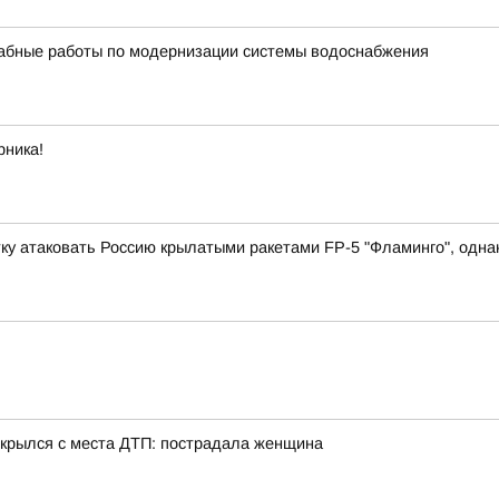
бные работы по модернизации системы водоснабжения
рника!
у атаковать Россию крылатыми ракетами FP-5 "Фламинго", однако
 скрылся с места ДТП: пострадала женщина