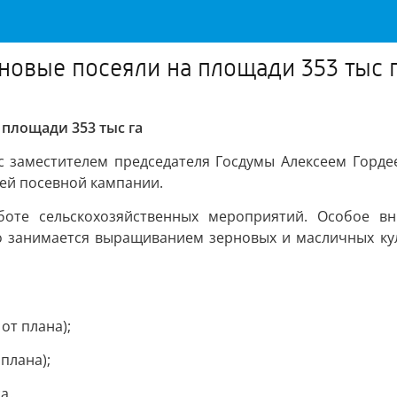
новые посеяли на площади 353 тыс 
 площади 353 тыс га
 с заместителем председателя Госдумы Алексеем Горд
ней посевной кампании.
оте сельскохозяйственных мероприятий. Особое вн
о занимается выращиванием зерновых и масличных куль
от плана);
 плана);
а.