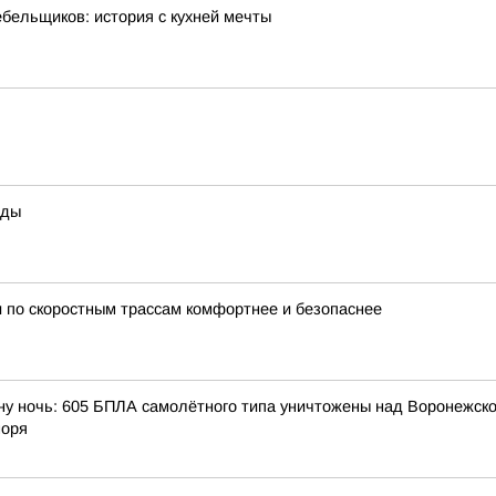
ебельщиков: история с кухней мечты
оды
 по скоростным трассам комфортнее и безопаснее
ну ночь: 605 БПЛА самолётного типа уничтожены над Воронежской
моря