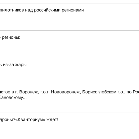
пилотников над российскими регионами
 регионы:
ь из-за жары
ое в г. Воронеж, г.о.г. Нововоронеж, Борисоглебском г.о., по Р
ановскому...
 дроны?«Кванториум» ждет!