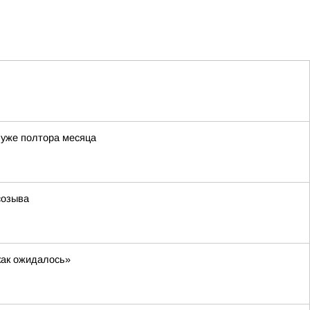
 уже полтора месяца
созыва
как ожидалось»