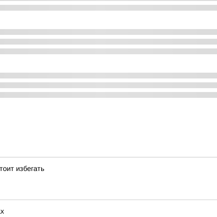
тоит избегать
ах