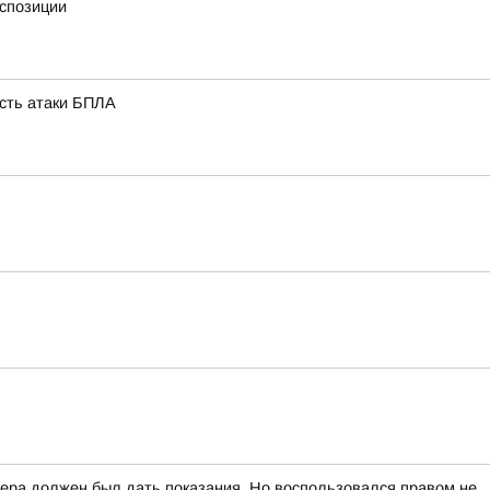
кспозиции
ость атаки БПЛА
вчера должен был дать показания. Но воспользовался правом не