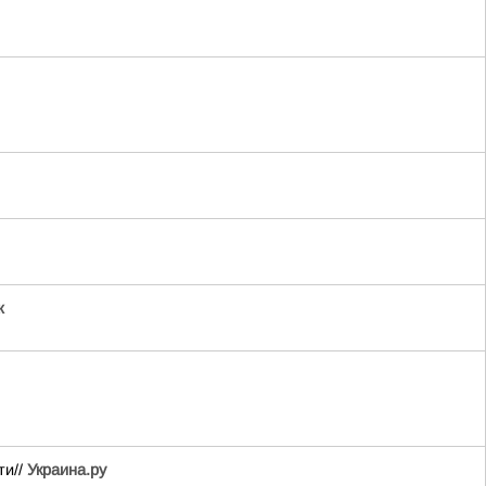
ж
ти//
Украина.ру