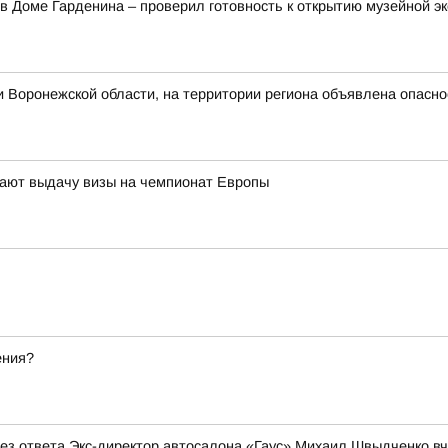
в Доме Гарденина – проверил готовность к открытию музейной э
 Воронежской области, на территории региона объявлена опасн
ают выдачу визы на чемпионат Европы
ения?
 без ответа Экс-директор автосалона «Гаус» Михаил Швыдченко 