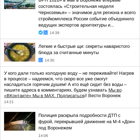
ВРН 2026» в мае в Воронеже впервые
состоялась «Строительная неделя
Черноземья» – значимое для региона и всего
стройкомплекса России событие объединило
ведущих экспертов архитектуры и...
14:39
Легкие и быстрые щи: секреты наваристого
блюда за считанные минуты
14:30
У кого дали только холодную воду – не переживайте! Нагрев
в процессе – надеемся, что скоро все уже смогут
насладиться горячим душем! А кто ещё сидит без воды –
пишите адреса в комментариях, будем узнавать
Мы во
«ВКонтакте» Мы в MAX. Подписаться
//
Вести Воронеж
14:21
Полиция раскрыла подробности ДТП с
фурой, перекрывшей движение на М-4 «Дон»
под Воронежем
14:06