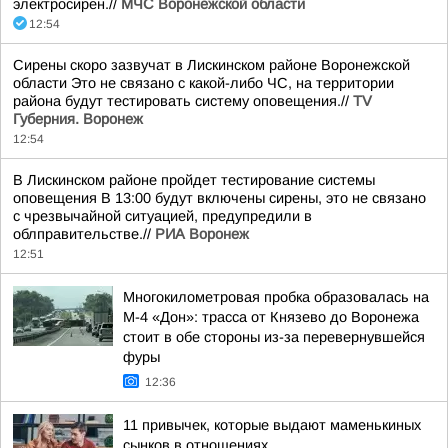
электросирен.//
МЧС Воронежской области
12:54
Сирены скоро зазвучат в Лискинском районе Воронежской
области Это не связано с какой-либо ЧС, на территории
района будут тестировать систему оповещения.//
TV
Губерния. Воронеж
12:54
В Лискинском районе пройдет тестирование системы
оповещения В 13:00 будут включены сирены, это не связано
с чрезвычайной ситуацией, предупредили в
облправительстве.//
РИА Воронеж
12:51
Многокилометровая пробка образовалась на
М-4 «Дон»: трасса от Князево до Воронежа
стоит в обе стороны из-за перевернувшейся
фуры
12:36
11 привычек, которые выдают маменькиных
сынков в отношениях