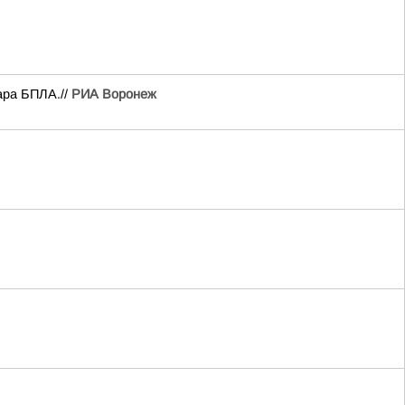
ара БПЛА.//
РИА Воронеж