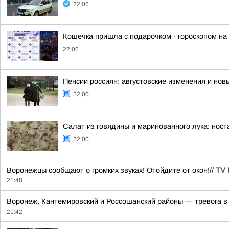
22:06
Кошечка пришла с подарочком - гороскопом на
22:06
Пенсии россиян: августовские изменения и но
22:00
Салат из говядины и маринованного лука: ност
22:00
Воронежцы сообщают о громких звуках! Отойдите от окон!//
TV 
21:48
Воронеж, Кантемировский и Россошанский районы — тревога в
21:42