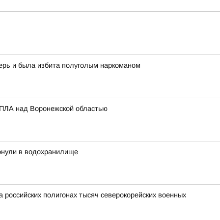
ерь и была избита полуголым наркоманом
БПЛА над Воронежской областью
тонули в водохранилище
а российских полигонах тысяч северокорейских военных