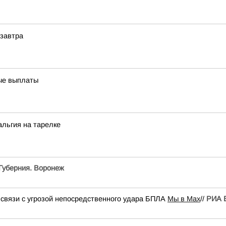
 завтра
вые выплаты
альгия на тарелке
Губерния. Воронеж
 связи с угрозой непосредственного удара БПЛА
Мы в Мах
//
РИА 