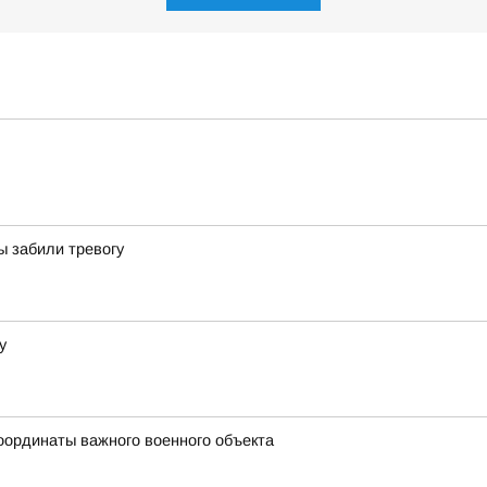
ы забили тревогу
у
оординаты важного военного объекта