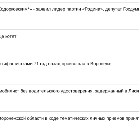
 Ходорковским*» - заявил лидер партии «Родина», депутат Госду
е котят
антифашистками 71 год назад произошла в Воронеже
омобилист без водительского удостоверения, задержанный в Лиск
оронежской области в ходе тематических личных приемов принят