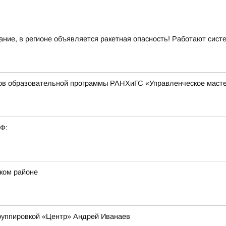
ние, в регионе объявляется ракетная опасность! Работают сис
ков образовательной программы РАНХиГС «Управленческое масте
РФ:
ском районе
руппировкой «Центр» Андрей Иванаев