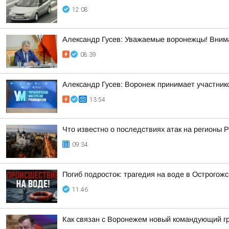
12:08
Александр Гусев: Уважаемые воронежцы! Внима
08:39
Александр Гусев: Воронеж принимает участни
13:54
Что известно о последствиях атак на регионы 
09:34
Погиб подросток: трагедия на воде в Острогож
11:46
Как связан с Воронежем новый командующий г