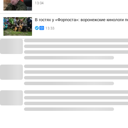
13:04
В гостях у «Форпоста»: воронежские кинологи 
13:33