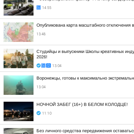
14:55
Опубликована карта масштабного отключения 
13:48
Студийцы и выпускники Школы креативных инд
2026!
13:04
Воронежцы, готовы к максимально экстремал
13:04
НОЧНОЙ ЗАБЕГ (16+) В БЕЛОМ КОЛОДЦЕ!
11:10
Без личного средства передвижения оставатьс