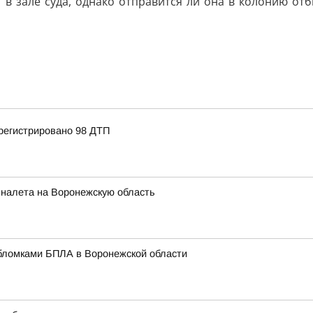
 в зале суда, однако отправится ли она в колонию отб
регистрировано 98 ДТП
 налета на Воронежскую область
бломками БПЛА в Воронежской области