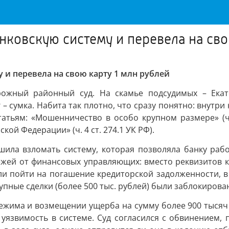
ковскую систему и перевела на свою
 и перевела на свою карту 1 млн рублей
ожный районный суд. На скамье подсудимых – Екат
– сумка. Набита так плотно, что сразу понятно: внутри н
татьям: «Мошенничество в особо крупном размере» (ч
й Федерации» (ч. 4 ст. 274.1 УК РФ).
шила взломать систему, которая позволяла банку рабо
жей от финансовых управляющих: вместо реквизитов к
и пойти на погашение кредиторской задолженности, в 
упные сделки (более 500 тыс. рублей) были заблокирова
режима и возмещении ущерба на сумму более 900 тысяч 
 уязвимость в системе. Суд согласился с обвинением, 