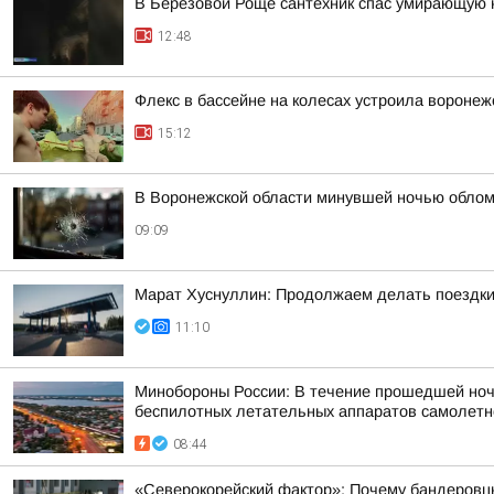
В Березовой Роще сантехник спас умирающую 
12:48
Флекс в бассейне на колесах устроила вороне
15:12
В Воронежской области минувшей ночью облом
09:09
Марат Хуснуллин: Продолжаем делать поездки
11:10
Минобороны России: В течение прошедшей ночи 
беспилотных летательных аппаратов самолетног
08:44
«Северокорейский фактор»: Почему бандеровц