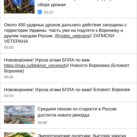
сбора урожая
00:10
Около 450 ударных дронов дальнего действия запущены с
территории Украины. Часть уже на подлете к Воронежу и
другим городам России.
@notes_veterans
//
ZАПИСКИ
VЕТЕРАНА
00:06
Нововоронеж! Угроза атаки БПЛА по вам
https://max.ru/bloknot_voronezh
//
Новости Воронежа (Блокнот
Воронеж)
00:06
Нововоронеж! Угроза атаки БПЛА по вам//
Блокнот Воронеж
00:03
Средняя пенсия по старости в России
достигла нового рекорда
00:00
Энергетические рулетики: быстрая закуска