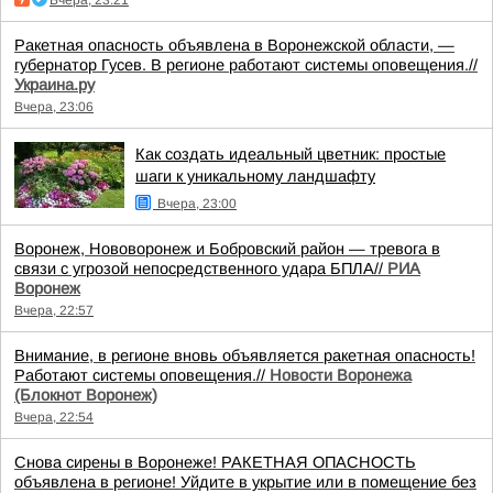
Вчера, 23:21
Ракетная опасность объявлена в Воронежской области, —
губернатор Гусев. В регионе работают системы оповещения.//
Украина.ру
Вчера, 23:06
Как создать идеальный цветник: простые
шаги к уникальному ландшафту
Вчера, 23:00
Воронеж, Нововоронеж и Бобровский район — тревога в
связи с угрозой непосредственного удара БПЛА//
РИА
Воронеж
Вчера, 22:57
Внимание, в регионе вновь объявляется ракетная опасность!
Работают системы оповещения.//
Новости Воронежа
(Блокнот Воронеж)
Вчера, 22:54
Снова сирены в Воронеже! РАКЕТНАЯ ОПАСНОСТЬ
объявлена в регионе! Уйдите в укрытие или в помещение без