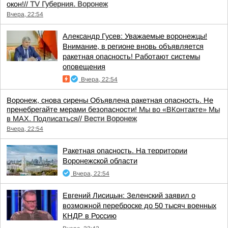
окон!//
TV Губерния. Воронеж
Вчера, 22:54
Александр Гусев: Уважаемые воронежцы!
Внимание, в регионе вновь объявляется
ракетная опасность! Работают системы
оповещения
Вчера, 22:54
Воронеж, снова сирены Объявлена ракетная опасность. Не
пренебрегайте мерами безопасности!
Мы во «ВКонтакте»
Мы
в MAX. Подписаться
//
Вести Воронеж
Вчера, 22:54
Ракетная опасность. На территории
Воронежской области
Вчера, 22:54
Евгений Лисицын: Зеленский заявил о
возможной переброске до 50 тысяч военных
КНДР в Россию