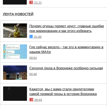
00:33
ЛЕНТА НОВОСТЕЙ
Почему огурцы теряют хруст: главные ошибки
при мариновании и как этого избежать
01:00
Где сейчас весело - так это в комментариях в
нашем МАХе
00:54
Сегодня гроза в Воронеже особенно сильная
00:48
Кажется, мы с вами стали свидетелями
самой громкой грозы в истории Воронежа
00:33