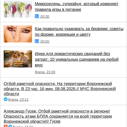
Микрозелень: суперфуд, который изменяет
правила игры в питании
00:30
Как правильно ухаживать за бровями: советы
по форме, коррекции и цвету
00:00
Идеи для романтических свиданий без
затрат: 10 уникальных сценариев на любой
вкус
Вчера, 23:30
Отбой ракетной опасности. На территории Воронежской
области. В 23 час. 16 мин. 08.08.2026.//
МЧС Воронежской
области
Вчера, 23:21
Александр Гусев: Отбой ракетной опасности в регионе!
Опасность атаки БПЛА сохраняется на всей территории
Воронежской области!//
Гусев