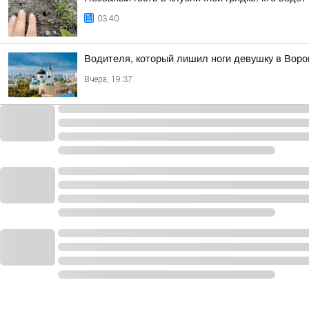
03:40
Водителя, который лишил ноги девушку в Вор
Вчера, 19:37