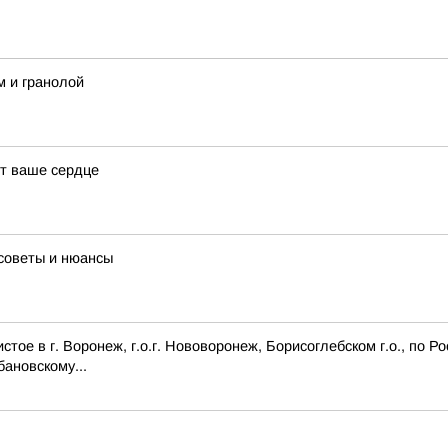
м и гранолой
ят ваше сердце
советы и нюансы
ое в г. Воронеж, г.о.г. Нововоронеж, Борисоглебском г.о., по Р
бановскому...