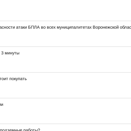
асности атаки БПЛА во всех муниципалитетах Воронежской облас
а 3 минуты
тоит покупать
ии
т подземные работы?