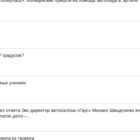
ахлопнулась»: полицейские пришли на помощь автоледи в Эртиле
7 градусов?
ных учениях
 без ответа Экс-директор автосалона «Гаус» Михаил Швыдченко 
агое дело –...
рога из творога