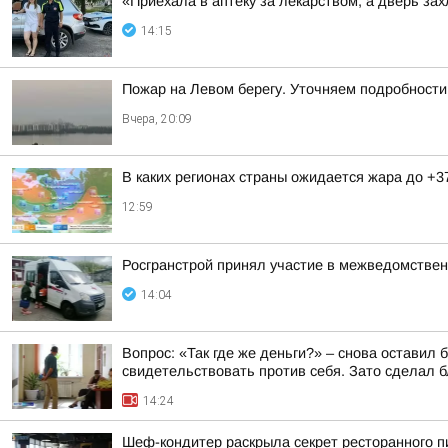
«Приехала в аптеку за лекарством, а дверь з
14:15
Пожар на Левом берегу. Уточняем подробности
Вчера, 20:09
В каких регионах страны ожидается жара до +3
12:59
Росгранстрой принял участие в межведомствен
14:04
Вопрос: «Так где же деньги?» – снова оставил
свидетельствовать против себя. Зато сделал бл
14:24
Шеф-кондитер раскрыла секрет ресторанного пи