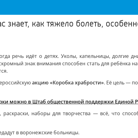
 знает, как тяжело болеть, особенно
когда речь идёт о детях. Уколы, капельницы, долгие 
скромный знак внимания способен стать для ребёнка нас
тся.
ероссийскую
акцию «Коробка храбрости»
. Её цель — п
рки можно в Штаб общественной поддержки Единой Рос
и, раскраски, наборы для творчества — всё, что спос
едадут в воронежские больницы.