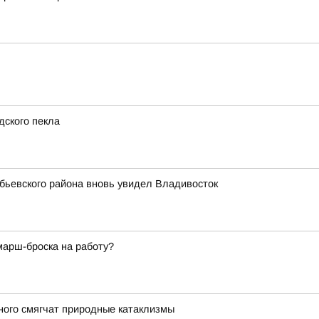
дского пекла
обьевского района вновь увидел Владивосток
марш-броска на работу?
ного смягчат природные катаклизмы