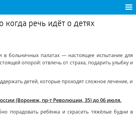
 когда речь идёт о детях
дни в больничных палатах — настоящее испытание для
тоящей опорой: отвлечь от страха, подарить улыбку и
оддержать детей, которые проходят сложное лечение, и
сии (Воронеж, пр-т Революции, 35) до 06 июля.
обно порадовать ребёнка и скрасить тяжёлые будни в