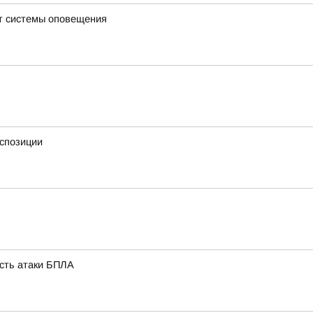
ют системы оповещения
кспозиции
ость атаки БПЛА