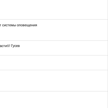
ют системы оповещения
асти!//
Гусев