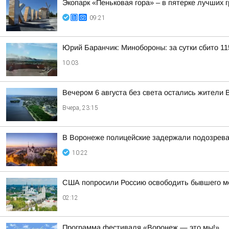
Экопарк «Пеньковая гора» – в пятерке лучших 
09:21
Юрий Баранчик: Минобороны: за сутки сбито 1
10:03
Вечером 6 августа без света остались жители 
Вчера, 23:15
В Воронеже полицейские задержали подозревае
10:22
США попросили Россию освободить бывшего мор
02:12
Программа фестиваля «Воронеж — это мы!»