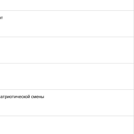
нт
патриотической смены