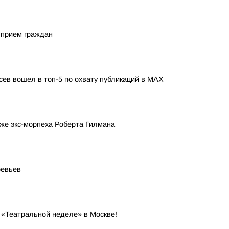
прием граждан
сев вошел в топ-5 по охвату публикаций в МАХ
же экс-морпеха Роберта Гилмана
ревьев
а «Театральной неделе» в Москве!