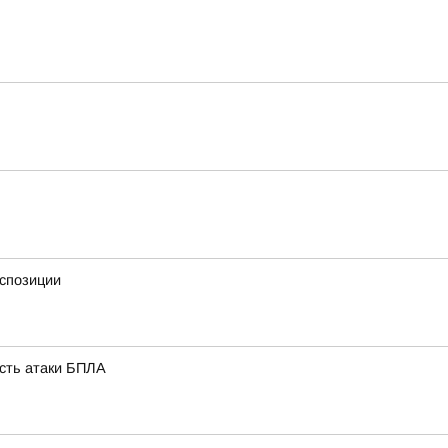
кспозиции
ость атаки БПЛА