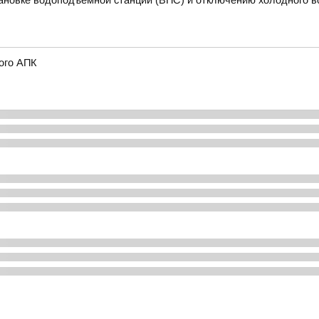
ановке водоподъемной станции (ВПС) и отключению холодного 
ого АПК