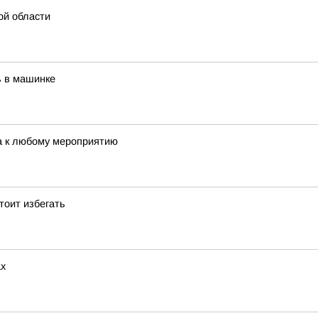
ой области
ь в машинке
ка к любому мероприятию
тоит избегать
ах