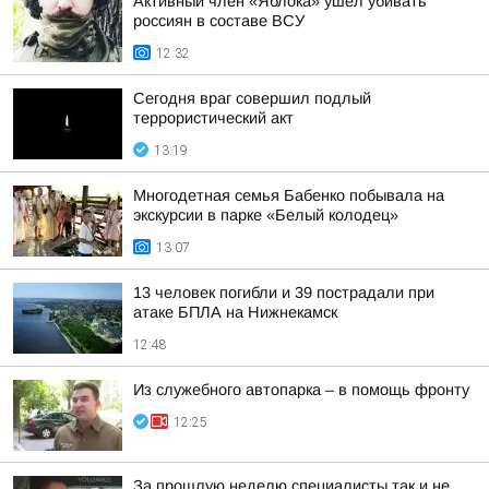
Активный член «Яблока» ушел убивать
россиян в составе ВСУ
12:32
Сегодня враг совершил подлый
террористический акт
13:19
Многодетная семья Бабенко побывала на
экскурсии в парке «Белый колодец»
13:07
13 человек погибли и 39 пострадали при
атаке БПЛА на Нижнекамск
12:48
Из служебного автопарка – в помощь фронту
12:25
За прошлую неделю специалисты так и не