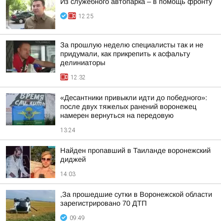
Из служебного автопарка – в помощь фронту
12:25
За прошлую неделю специалисты так и не
придумали, как прикрепить к асфальту
делиниаторы
12:32
«Десантники привыкли идти до победного»:
после двух тяжелых ранений воронежец
намерен вернуться на передовую
13:24
Найден пропавший в Таиланде воронежский
диджей
14:03
,За прошедшие сутки в Воронежской области
зарегистрировано 70 ДТП
09:49