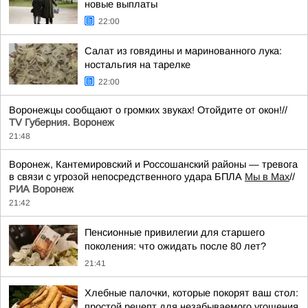
новые выплаты
22:00
Салат из говядины и маринованного лука:
ностальгия на тарелке
22:00
Воронежцы сообщают о громких звуках! Отойдите от окон!//
TV Губерния. Воронеж
21:48
Воронеж, Кантемировский и Россошанский районы — тревога
в связи с угрозой непосредственного удара БПЛА
Мы в Мах
//
РИА Воронеж
21:42
Пенсионные привилегии для старшего
поколения: что ожидать после 80 лет?
21:41
Хлебные палочки, которые покорят ваш стол:
простой рецепт для незабываемого угощения