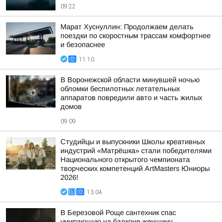
09:22
Марат Хуснуллин: Продолжаем делать
поездки по скоростным трассам комфортнее
и безопаснее
11:10
В Воронежской области минувшей ночью
обломки беспилотных летательных
аппаратов повредили авто и часть жилых
домов
09:09
Студийцы и выпускники Школы креативных
индустрий «Матрёшка» стали победителями
Национального открытого чемпионата
творческих компетенций ArtMasters Юниоры
2026!
13:04
В Березовой Роще сантехник спас
умирающую на балконе женщину